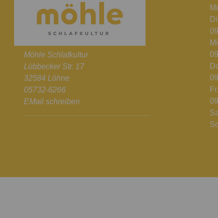
Mo
Di
09
Mi
09
Möhle Schlafkultur
Do
Lübbecker Str. 17
09
32584 Löhne
Fr
05732-6266
09
EMail schreiben
Sa
So