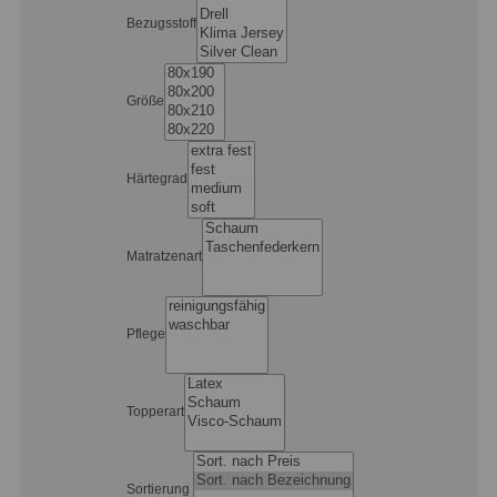
Bezugsstoff
Größe
Härtegrad
Matratzenart
Pflege
Topperart
Sortierung