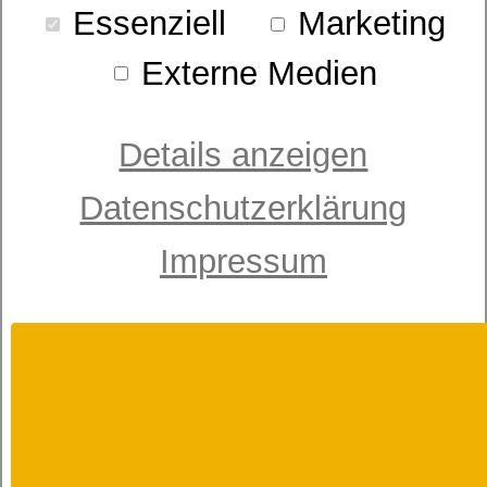
Essenziell
Marketing
Externe Medien
Schaummatratze
dormabell Innova Air S 18 Plus
ab 1.549,00 €
UVP
Details anzeigen
Datenschutzerklärung
Impressum
Schaummatratze
dormabell Innova Air S 20
ab 1.599,00 €
UVP