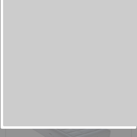
Taschenfederkernmatratze
dormabell Innova Air T 18 Plus
ab 1.549,00 €
UVP