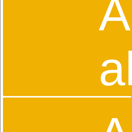
A
dormabell Nuvolux
ZUDECKEN
a
Neben der richtigen Matratze ist für den
erholsamen Schlaf die passende Zudecke
ausschlaggebend. Schließlich soll kein
Frieren oder Schwitzen die nächtliche
Ruhephase stören.
dormabell WBA
dormabell active air
dormabell Atelier Collection