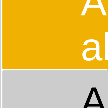
A
KISSEN
a
Das richtige Kissen ist ein entscheidender
Faktor für den erholsamen Schlaf.
Anatomisch richtiges Liegen beugt
Beschwerden vor.
dormabell Atelier Collection
dormabell Cervical
A
dormabell active
dormabell Daunenkissen
Seitenschläferkissen