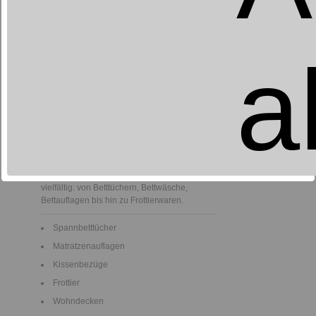
TEXTILIEN
a
Genießen Sie das Leben und gestalten Sie
Ihre Umgebung, wie es Ihnen gefällt.
Entwickeln Sie den Sinn für die schönen
Dinge in Ihrem Zuhause. Das Sortiment ist
vielfältig: von Betttüchern, Bettwäsche,
Bettauflagen bis hin zu Frottierwaren.
Spannbetttücher
Matratzenauflagen
Kissenbezüge
Frottier
Wohndecken