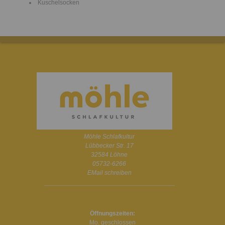
Kuschelsocken
Möhle Schlafkultur
Lübbecker Str. 17
32584 Löhne
05732-6266
EMail schreiben
Öffnungszeiten:
Mo. geschlossen