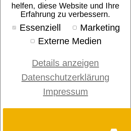
helfen, diese Website und Ihre
Erfahrung zu verbessern.
RAHMEN
Essenziell
Marketing
Externe Medien
Details anzeigen
Eine gut gemachte Unterfederung ist die
ideale Basis für Ihr Bett.
Sie trägt die Matratze und erfüllt eine wichtige
Datenschutzerklärung
Funktion.
dormabell Innova
Impressum
dormabell classic
dormabell Vita
dormabell T Box
Lattoflex
dormabell CTS